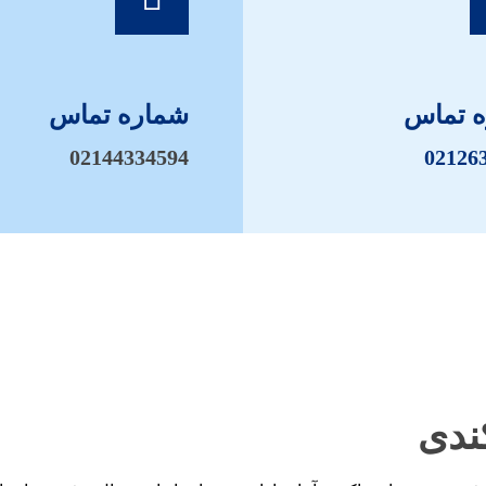
 تماس
شماره تماس
02144334594
02126
ندی