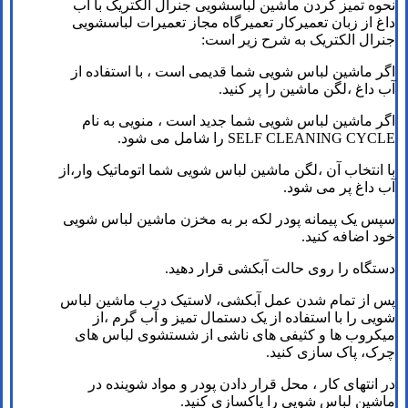
نحوه تمیز کردن ماشین لباسشویی جنرال الکتریک با آب
داغ از زبان تعمیرکار تعمیرگاه مجاز تعمیرات لباسشویی
جنرال الکتریک به شرح زیر است:
اگر ماشین لباس شویی شما قدیمی است ، با استفاده از
آب داغ ،لگن ماشین را پر کنید.
اگر ماشین لباس شویی شما جدید است ، منویی به نام
SELF CLEANING CYCLE را شامل می شود.
با انتخاب آن ،لگن ماشین لباس شویی شما اتوماتیک وار،از
آب داغ پر می شود.
سپس یک پیمانه پودر لکه بر به مخزن ماشین لباس شویی
خود اضافه کنید.
دستگاه را روی حالت آبکشی قرار دهید.
پس از تمام شدن عمل آبکشی، لاستیک درب ماشین لباس
شویی را با استفاده از یک دستمال تمیز و آب گرم ،از
میکروب ها و کثیفی های ناشی از شستشوی لباس های
چرک، پاک سازی کنید.
در انتهای کار ، محل قرار دادن پودر و مواد شوینده در
ماشین لباس شویی را پاکسازی کنید.