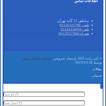
اطلاعات تماس
مناطق 22 گانه تهران
تلفن: 02126325790
تلفن:02144334594
همراه:09129337886
© کپی رایت 2023 پارسیان سرویس.
طراحی سایت و سئو
توسط SEOTEN.IR
مقالات
خدمات