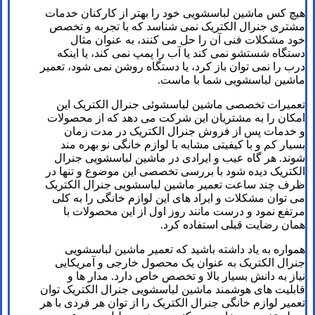
هیچ کس ماشین لباسشویی خود را بهتر از کارکنان خدمات
مشتری جنرال الکتریک نمی شناسد که با تجربه و تخصص
خود مشکلات فنی آن را حل می کنند، به عنوان مثال
دستگاه شستشو نمی کند یا آب را پمپ نمی کند، یا اینکه
درب را نمی توان باز کرد، یا دستگاه روشن نمی شود، تعمیر
ماشین لباسشویی شما با ماست.
تعمیرات تخصصی ماشین لباسشوئی جنرال الکتریک این
امکان را به مشتریان این شرکت می دهد که از محصولات
و خدمات پس از فروش جنرال الکتریک در مدت زمان
بسیار کم و با کیفیتی مشابه با لوازم خانگی نو بهره مند
شوند. هر گاه عیب و ایرادی در ماشین لباسشویی جنرال
الکتریک دیده شود با بررسی تخصصی این موضوع و تنها در
ظرف چند ساعت تعمیر ماشین لباسشویی جنرال الکتریک
می توان مشکلات و ایراد های این لوازم خانگی را به کلی
مرتفع نمود و درست مانند روز اول از این محصولات با
همان رضایت قبلی استفاده کرد.
همواره به یاد داشته باشید که تعمیر ماشین لباسشویی
جنرال الکتریک به عنوان یک محصول خارجی و آمریکایی
نیاز به دانش بسیار بالا و تخصص خاص دارد. مدار ها و
قابلیت های هوشمند ماشین لباسشویی جنرال الکتریک توان
تعمیر لوازم خانگی جنرال الکتریک را از توان هر فردی با هر