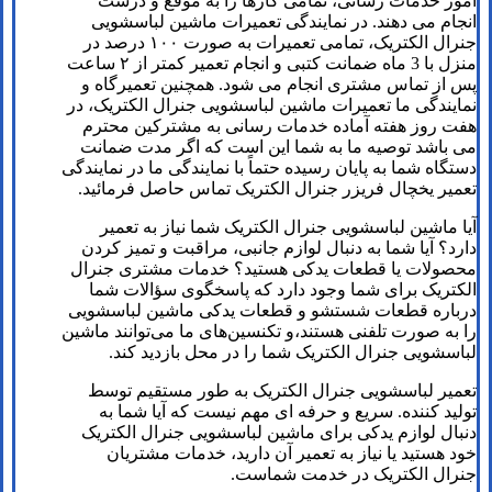
امور خدمات رسانی، تمامی کارها را به موقع و درست
انجام می دهند. در نمایندگی تعمیرات ماشین لباسشویی
جنرال الکتریک، تمامی تعمیرات به صورت ۱۰۰ درصد در
منزل با 3 ماه ضمانت کتبی و انجام تعمیر کمتر از ۲ ساعت
پس از تماس مشتری انجام می شود. همچنین تعمیرگاه و
نمایندگی ما تعمیرات ماشین لباسشویی جنرال الکتریک، در
هفت روز هفته آماده خدمات رسانی به مشترکین محترم
می باشد توصیه ما به شما این است که اگر مدت ضمانت
دستگاه شما به پایان رسیده حتماً با نمایندگی ما در نمایندگی
تعمیر یخچال فریزر جنرال الکتریک تماس حاصل فرمائید.
آیا ماشین لباسشویی جنرال الکتریک شما نیاز به تعمیر
دارد؟ آیا شما به دنبال لوازم جانبی، مراقبت و تمیز کردن
محصولات یا قطعات یدکی هستید؟ خدمات مشتری جنرال
الکتریک برای شما وجود دارد که پاسخگوی سؤالات شما
درباره قطعات شستشو و قطعات یدکی ماشین لباسشویی
را به صورت تلفنی هستند،و تکنسین‌های ما می‌توانند ماشین
لباسشویی جنرال الکتریک شما را در محل بازدید کند.
تعمیر لباسشویی جنرال الکتریک به طور مستقیم توسط
تولید کننده. سریع و حرفه ای مهم نیست که آیا شما به
دنبال لوازم یدکی برای ماشین لباسشویی جنرال الکتریک
خود هستید یا نیاز به تعمیر آن دارید، خدمات مشتریان
جنرال الکتریک در خدمت شماست.