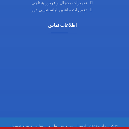
تعمیرات یخچال و فریزر هیتاچی
تعمیرات ماشین لباسشویی دوو
اطلاعات تماس
مناطق 22 گانه تهران
تلفن: 02126325790
تلفن:02144334594
همراه:09129337886
© کپی رایت 2023 پارسیان سرویس.
طراحی سایت و سئو
توسط