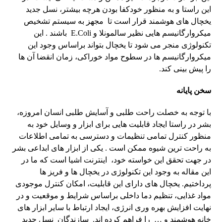
این راستا و به منظور خودکفا بودن هرچه بیشتر، نسل جدید
یخچال های هوشمند قرار است تا مجهز به سیستم تشخیص
میکروارگانیسم هایی نظیر سالمونلا و E.Coli باشند . این
تکنولوژی منجر می شود تا یخچال بتواند براساس وجود این
میکروارگانیسم ها در سطوح مواد خوراکی، زمان انقضا آن ها
را پیش بینی کند.
سخن پایانه
با توجه به خصلت راحت طلبی و آسایش طلبی انسان امروزه،
بشر در راستا ایجاد قابلیت هایی برای ابزار و وسایل خود به
منظور کنترل تمامی تنظیمات و دسترسی به تمامی اطلاعات
به راحت ترین شیوه ممکن است . یکی از ابزار های ابداعی بشر
در جهت تحقق این خواسته خود، اینترنت اشیا است که ما در
این مقاله به وجود این تکنولوژی در یخچال ها و فریز ها
پرداختیم. یخچال های دارای این قابلیت، امکان کنترل موجودی
مواد غذایی، تنظیم دما داخلی براساس شرایط و موقعیت و در
نهایت افزایش بهره وری انرژی، ایجاد ارتباط با سایر ابزار های
خانه هوشمند و … را فراهم کرده اند. سازندگان نسل جدید