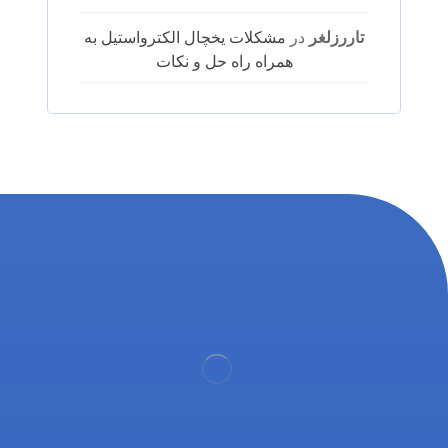
تاررزلغر
در
مشکلات یخچال الکترواستیل به
همراه راه حل و نکات