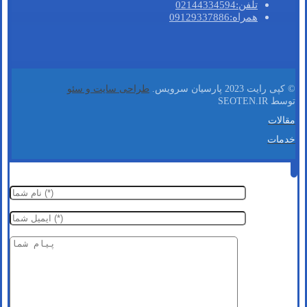
تلفن:02144334594
همراه:09129337886
© کپی رایت 2023 پارسیان سرویس.
طراحی سایت و سئو
توسط SEOTEN.IR
مقالات
خدمات