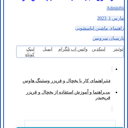
Adminfix
مارس 1, 2023
راهنمای ماشین لباسشویی
پارسیان سرویس
توئیتر
لینکدین
واتس اپ
تلگرام
ایمیل
لینک
کوتاه
راهنمای کار با یخچال و فریزر وستینگ هاوس
قبلی
راهنما و آموزش استفاده از یخچال و فریزر
بعدی
فریجیدر