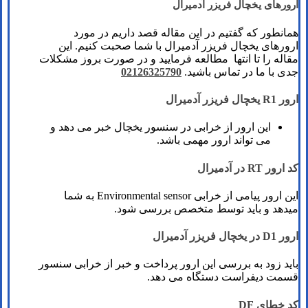
ارورهای یخچال فریزر آدمیرال
همانطور که گفتیم در این مقاله قصد داریم در مورد
ارورهای یخچال فریزر آدمیرال با شما صحبت کنیم. این
مقاله را تا انتها مطالعه فرمایید و در صورت بروز مشکلات
جدی با ما در تماس باشید.
02126325790
ارور R1 یخچال فریزر آدمیرال
این ارور از خرابی در سنسور یخچال خبر می دهد و
می تواند ارور مهمی باشد.
کد ارور RT در آدمیرال
این ارور پیامی از خرابی Environmental sensor به شما
میدهد و باید توسط متخصص بررسی شود.
ارور D1 در یخچال فریزر آدمیرال
باید زود به بررسی این ارور پرداخت و خبر از خرابی سنسور
قسمت دیفراست دستگاه می دهد.
کد خطای DF