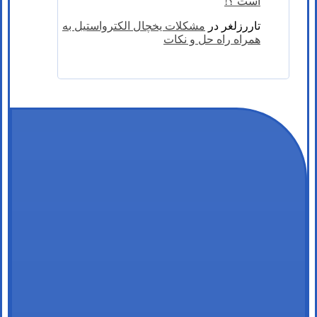
است ؟!
تاررزلغر
در
مشکلات یخچال الکترواستیل به
همراه راه حل و نکات