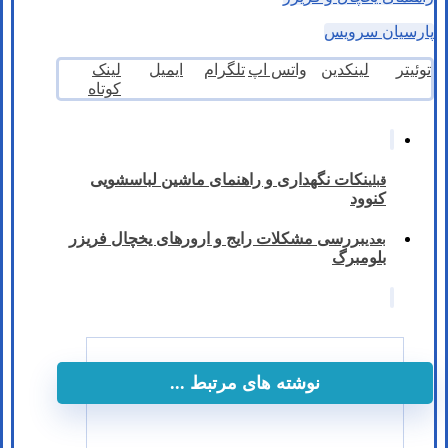
پارسیان سرویس
توئیتر
لینکدین
واتس اپ
تلگرام
ایمیل
لینک
کوتاه
نکات نگهداری و راهنمای ماشین لباسشویی
قبلی
کنوود
بررسی مشکلات رایج و ارورهای یخچال فریزر
بعدی
بلومبرگ
نوشته های مرتبط ...