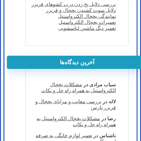
بررسی دلایل یخ زدن درب کشوهای فریزر
دلایل سوت کشیدن یخچال و فریزر
نمایندگی یخچال الکترواستیل
تعمیرات یخچال الکترواستیل
تعمیر دیگ ماشین لباسشویی
آخرین دیدگاه‌ها
سیاب مرادی
در
مشکلات یخچال
الکترواستیل به همراه راه حل و نکات
لاله
در
بررسی معایب و مزایای یخچال و
فریزر پارس
رضا
در
مشکلات یخچال الکترواستیل به
همراه راه حل و نکات
ناشناس
در
تعمیر لوازم خانگی به صرفه