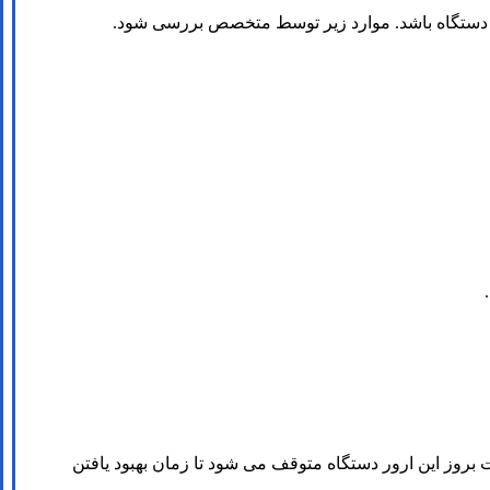
تی دستگاه باشد. موارد زیر توسط متخصص بررسی شود.
ودن ولتاژ است که این ولتاژ نباید پایین تر از 150 ولت و بالاتر از 260 ولت برسد. در صورت بروز این ارور دستگاه متوقف می شود تا زمان بهبود یافتن