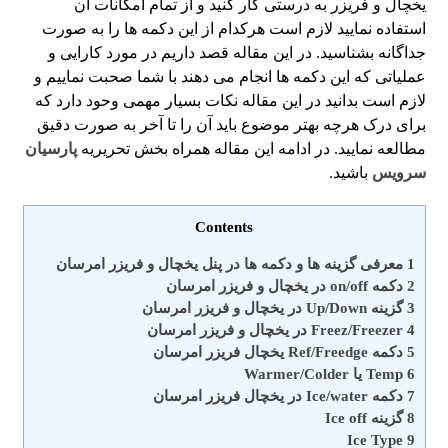
یخچال و فریزر به درستی کار کنید و از تمام امکانات آن
استفاده نمایید لازم است هرکدام از این دکمه ها را به صورت
جداگانه بشناسید. در این مقاله قصد داریم در مورد کارایی و
عملیاتی که این دکمه ها انجام می دهند با شما صحبت نماییم و
لازم است بدانید در این مقاله نکات بسیار مهمی وحود دارد که
برای درک هرچه بهتر موضوع باید آن را تا آخر به صورت دقیق
مطالعه نمایید. در ادامه این مقاله همراه بخش تحریریه
پارسیان
سرویس
باشید.
Contents
1
معرفی گزینه ها و دکمه ها در پنل یخچال و فریزر امرسان
2
دکمه on/off در یخچال و فریزر امرسان
3
گزینه Up/Down در یخچال و فریزر امرسان
4
Freez/Freezer در یخچال و فریزر امرسان
5
دکمه Ref/Freedge یخچال فریزر امرسان
6
Temp یا Warmer/Colder
7
دکمه Ice/water در یخچال فریزر امرسان
8
گزینه Ice off
Ice Type
9