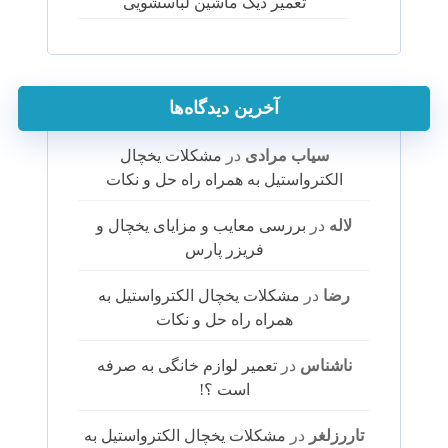
تعمیر دیگ ماشین لباسشویی
آخرین دیدگاه‌ها
سیاب مرادی
در
مشکلات یخچال
الکترواستیل به همراه راه حل و نکات
لاله
در
بررسی معایب و مزایای یخچال و
فریزر پارس
رضا
در
مشکلات یخچال الکترواستیل به
همراه راه حل و نکات
ناشناس
در
تعمیر لوازم خانگی به صرفه
است ؟!
تاررزلغر
در
مشکلات یخچال الکترواستیل به