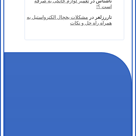
ناشناس
در
تعمیر لوازم خانگی به صرفه
است ؟!
تاررزلغر
در
مشکلات یخچال الکترواستیل به
همراه راه حل و نکات