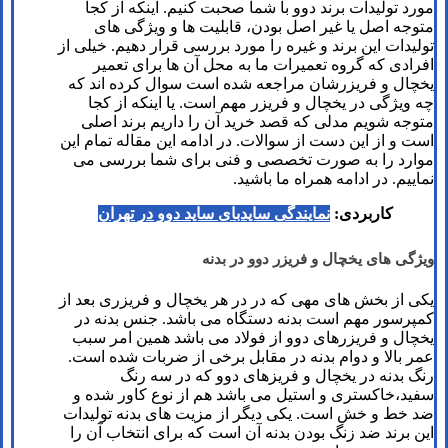
مورد تولیدات برند دوو با شما صحبت کنیم. اینکه از کجا
متوجه اصل یا غیر اصل بودن، قابلیت ها و ویژگی های
تولیدات این برند و غیره را مورد بررسی قرار دهیم. خیلی از
افرادی که گروه تعمیرات ما به محل آن ها برای تعمیر
یخچال و فریزرشان مراجعه شده است سوال کرده اند که
چه ویژگی در یخچال و فریزر مهم است. یا اینکه از کجا
متوجه شویم مدلی که قصد خرید آن را داریم برند اصلی
است و از این دست از سوالات. در ادامه این مقاله تمام این
موارد را به صورت تخصصی و فنی برای شما بررسی می
نماییم. در ادامه همراه ما باشید.
کاربردی:
نمایندگی سایدبای ساید دوو در تهران
ویژگی های یخچال و فریزر دوو در بدنه
یکی از بخش های مهی که در در هر یخچال و فریزری بعد از
کمپرسور مهم است بدنه دستگاه می باشد. جنس بدنه در
یخچال و فریزرهای دوو از فولاد می باشد همین امر سبب
عمر بالا و دوام بدنه در مقابل برخی از ضربات شده است.
رنگ بدنه در یخچال و فریزهای دوو که در سه رنگ
سفید،خاکستری و استیل می باشد هم از نوع کاور شده و
ضد خط و خش است. یکی دیگر از مزیت های بدنه تولیدات
این برند ضد زنگ بودن بدنه آن است که برای انتخاب آن را