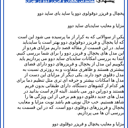
پیشنهادی:
نمایندگی یخچال و فریزر دوو در تهران
یخچال و فریزر دوقولوی دوو یا ساید بای ساید دوو
مزایا و معایب سایدبای ساید دوو
یکی از سوالاتی که به کرار از ما پرسیده می شود این است
که آیا یخچال و فریزر دوقولوی دوو بهتر است یا سایدباید
ساید. در این قسمت از مقاله قصد داریم مزایای هردو از
این مدل های یخچال و فریزر دوو را برای شما بررسی کنیم.
ابتدا به بررسی امکانات سایدبای ساید دوو می پردازیم یاید
بگوییم این مدل از یخچال و فریزرهای دوو دارای فضای
بیشتری هستند و ظاهری متفاوت و به روزتری نسبت به
مدل دقلوی خود دارند. یکی دیگر از مزایای این دست از
مدل ها امکانات بیشتر و حرفه ای تری مثل تنظیم دما برای
هر کدام از کشوهای دستگاه، دارای طبقاتی بدون فریم
هستند و دوراین دور می باشند. البته لازم است بدانید در
مدل های جدید دقلوی دوو هم برخی از این ویژگی ها را
شاهد هستیم. خب حال نوبتی هم باشد نوبت مزایا و معایب
یخچال و فریزرهای دوقلوی دوو است. که در این قسمت به
بررسی آن ها می پردازیم.
مزایا و معایب یخچال و فریزر دوقلوی دوو