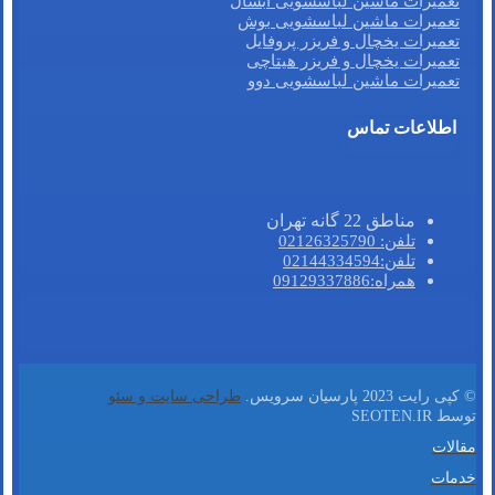
تعمیرات ماشین لباسشویی آبسال
تعمیرات ماشین لباسشویی بوش
تعمیرات یخچال و فریزر پروفایل
تعمیرات یخچال و فریزر هیتاچی
تعمیرات ماشین لباسشویی دوو
اطلاعات تماس
مناطق 22 گانه تهران
تلفن: 02126325790
تلفن:02144334594
همراه:09129337886
© کپی رایت 2023 پارسیان سرویس.
طراحی سایت و سئو
توسط SEOTEN.IR
مقالات
خدمات