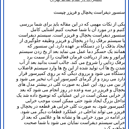
سنسور دیفراست یخچال و فریزر چیست
یکی از نکات مهمی که در این مقاله باید برای شما بررسی
کنیم و در مورد آن با شما صحبت کنیم آشنایی کامل
سنسور دیفراست یخچال و فریزر است. سیستم دیفراست
یا سیستم برفک زدا در یخچال و فریزر وظیفه جلوگیری از
ایجاد بذفک را در دستگاه بر عهده دارد. این سنسور که
همانند یک حسگر دما عمل می نماید بعد از یخ زدن سیستم
اپراتور و بعد از دریافت فرمان فعالیت را از سمت برد
برفک زدایی را شروع می کند. جالب است بدانید بعد از آب
شدن یخ ها آب تولید شده از این یخ ها وارد سیستم فاضلاب
دستگاه می شود و برروی دیگی که بر روی کمپرسور قرار
دارد می ریزد و از گرمای کمپرسور این آب تبخیر می شود و
از بین می رود. این عمل به صورت کلی در بیشتر مدل های
یخچال و فریزر در سه وعده در روز انجام می شود که بعد
از خرابی ممکن است در این عملیاتی که توضیح داده شد یک
تداخل بزرگ ایجاد شود حتی ممکن است موجب خرابی
کمپرسور شود. به صورت کلی خرابی هر قطعه در یخچال و
فریزر می تواند تداخلی در عملکرد قطعات دیگر می شود.
در ادامه در مورد خرابی ها و نشانه ها و علائمی که بعد از
خرابی سیستم دیفراست نمایان می شود با شما صحبت
خواهیم کرد.