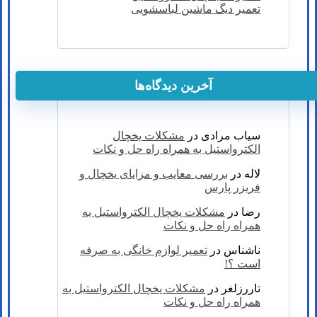
تعمیر دیگ ماشین لباسشویی
آخرین دیدگاه‌ها
سیاب مرادی
در
مشکلات یخچال
الکترواستیل به همراه راه حل و نکات
لاله
در
بررسی معایب و مزایای یخچال و
فریزر پارس
رضا
در
مشکلات یخچال الکترواستیل به
همراه راه حل و نکات
ناشناس
در
تعمیر لوازم خانگی به صرفه
است ؟!
تاررزلغر
در
مشکلات یخچال الکترواستیل به
همراه راه حل و نکات