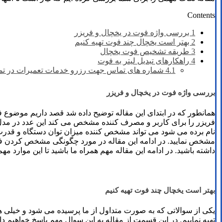
Contents
1
بررسی واژه فوت در یخچال و فریزر
2
بهتر است یخچال چند فوت تهیه کنیم
3
طریقه تشخیص فوت یخچال
4
راهکارهای تبدیل لیتر به فوت
4.1
شماره های تماس​ جهت رزرو خدمات تعمیرات در تما
بررسی واژه فوت در یخچال و فریزر
همانطور که در ابتدای این مقاله توضیح داده شد قصد داریم موضوع
فریزر را برای کاربر و مصرف کننده مشخص می کند این عدد در مدل 
نام برده می شود می تواند مشخص کننده میزان توان دستگاه و قدرت کا
مشخص نمایید. در ادامه این مقاله در مورد چگونگی مشخص کردن فوت
داشته باشید. در ادامه این مقاله مهم همراه ما باشید تا این موارد مه
بهتر است یخچال چند فوت تهیه کنیم
یکی از سوالاتی که به صورت متداول از ما پرسیده می شود و خیلی ه
تهیه نماییم. در این قسمت از مقاله به این سوال مهم پاسخ خواهیم دا