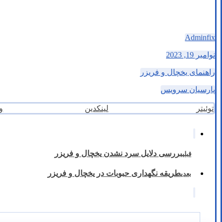
Adminfix
نوامبر 19, 2023
راهنمای یخچال و فریزر
پارسیان سرویس
توئیتر
لینکدین
و
بررسی دلایل سرد نشدن یخچال و فریزر
قبلی
طریقه نگهداری حبوبات در یخچال و فریزر
بعدی