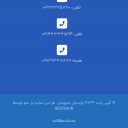
تلفن: 02126325790
تلفن:02144334594
همراه:09129337886
© کپی رایت ۲۰۲۳ پارسیان سرویس.
طراحی سایت و سئو
توسط
SEOTEN.IR
خدمات
مقالات