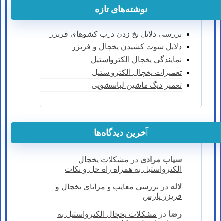
نوشته‌های تازه
بررسی دلایل یخ زدن درب کشوهای فریزر
دلایل سوت کشیدن یخچال و فریزر
نمایندگی یخچال الکترواستیل
تعمیرات یخچال الکترواستیل
تعمیر دیگ ماشین لباسشویی
آخرین دیدگاه‌ها
سیاب مرادی
در
مشکلات یخچال
الکترواستیل به همراه راه حل و نکات
لاله
در
بررسی معایب و مزایای یخچال و
فریزر پارس
رضا
در
مشکلات یخچال الکترواستیل به