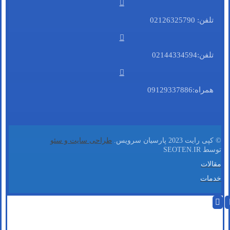
تلفن: 02126325790
تلفن:02144334594
همراه:09129337886
© کپی رایت 2023 پارسیان سرویس.
طراحی سایت و سئو
توسط SEOTEN.IR
مقالات
خدمات