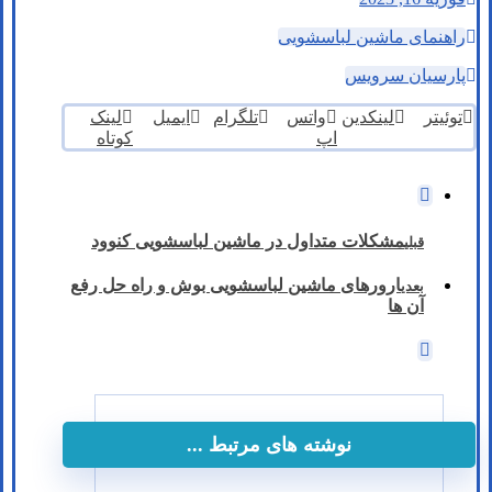
راهنمای ماشین لباسشویی
پارسیان سرویس
توئیتر
لینکدین
واتس
تلگرام
ایمیل
لینک
اپ
کوتاه
مشکلات متداول در ماشین لباسشویی کنوود
قبلی
ارورهای ماشین لباسشویی بوش و راه حل رفع
بعدی
آن ها
نوشته های مرتبط ...