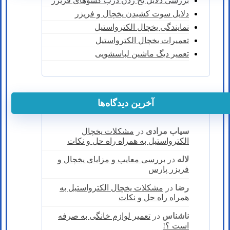
بررسی دلایل یخ زدن درب کشوهای فریزر
دلایل سوت کشیدن یخچال و فریزر
نمایندگی یخچال الکترواستیل
تعمیرات یخچال الکترواستیل
تعمیر دیگ ماشین لباسشویی
آخرین دیدگاه‌ها
سیاب مرادی
در
مشکلات یخچال
الکترواستیل به همراه راه حل و نکات
لاله
در
بررسی معایب و مزایای یخچال و
فریزر پارس
رضا
در
مشکلات یخچال الکترواستیل به
همراه راه حل و نکات
ناشناس
در
تعمیر لوازم خانگی به صرفه
است ؟!