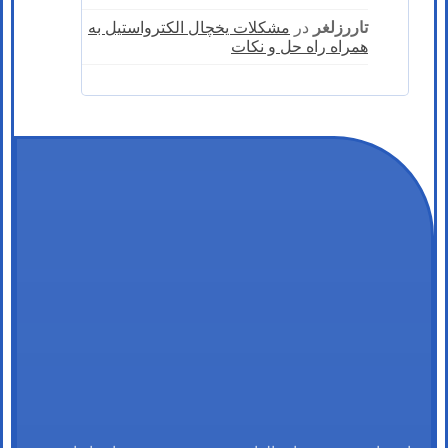
تاررزلغر
در
مشکلات یخچال الکترواستیل به
همراه راه حل و نکات