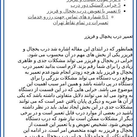
5
خرابی لاستیک دور درب
6
تعمیر یا تعویض درب یخچال و فریزر
6.1
شماره های تماس​ جهت رزرو خدمات
تعمیرات در تمام نقاط تهران
تعمیر درب یخچال و فریزر
همانطور که در ابتدای این مقاله اشاره شد درب یخچال و
فریزر یکی از بخش های مهم در آن محسوب می شود.
خرابی در یخچال و فریزر می تواند مشکلات جدی و ظاهری
زیادی را برای شما رقم بزند. لازم است بدانید تعمیر درب
یخچال و فریزر باید هرچه زودتر انجام شودعدم تعمیر به
موقع درب دستگاه می تواند مشکلات بزرگی را برای
دستگاه در پی داشته باشد و همین امر سبب اهمیت این
موضوع می باشد. خرابی هایی که در این قسمت از دستگاه
به وجود می آید می توانند دلایل متفاوتی داشته باشد که یکی
از آن ها ضربه و دیگری پایان یافتن عمر است که می توانند
مشکلات جدی در این بخش ایجاد نماید. باید در نظر داشته
باشید در بعضی از موارد درب قابل تعمیر است و در برخی
دیگر از مشکلات ممکن است نیاز شود که درب دستگاه
تعویض شود. تشخیص تعویض و یا تعمیر این قسمت از
یخچال و فریزر به عهده متخصص امر است. در ادامه این
مقاله نکاتی از جمله دلایل خرابی درب یخچال و فریزر و