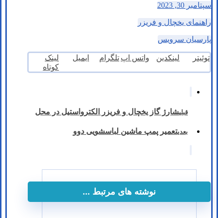
سپتامبر 30, 2023
راهنمای یخچال و فریزر
پارسیان سرویس
توئیتر
لینکدین
واتس اپ
تلگرام
ایمیل
لینک
کوتاه
شارژ گاز یخچال و فریزر الکترواستیل در محل
قبلی
تعمیر پمپ ماشین لباسشویی دوو
بعدی
نوشته های مرتبط ...