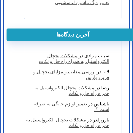
تعمیر دیگ ماشین لباسشویی
آخرین دیدگاه‌ها
سیاب مرادی
در
مشکلات یخچال
الکترواستیل به همراه راه حل و نکات
لاله
در
بررسی معایب و مزایای یخچال و
فریزر پارس
رضا
در
مشکلات یخچال الکترواستیل به
همراه راه حل و نکات
ناشناس
در
تعمیر لوازم خانگی به صرفه
است ؟!
تاررزلغر
در
مشکلات یخچال الکترواستیل به
همراه راه حل و نکات