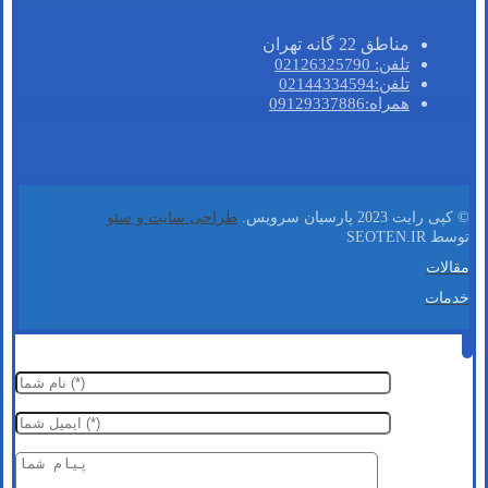
مناطق 22 گانه تهران
تلفن: 02126325790
تلفن:02144334594
همراه:09129337886
© کپی رایت 2023 پارسیان سرویس.
طراحی سایت و سئو
توسط SEOTEN.IR
مقالات
خدمات