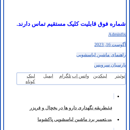
شماره فوق قابلیت کلیک مستقیم تماس دارند.
Adminfix
آگوست 16, 2023
راهنمای ماشین لباسشویی
پارسیان سرویس
توئیتر
لینکدین
واتس اپ
تلگرام
ایمیل
لینک
کوتاه
طریقه نگهداری دارو ها در یخچال و فریزر
قبلی
تعمیر برد ماشین لباسشویی پاکشوما
بعدی